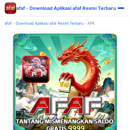
afaf - Download Aplikasi afaf Resmi Terbaru
afaf - Download Aplikasi afaf Resmi Terbaru
›
APK