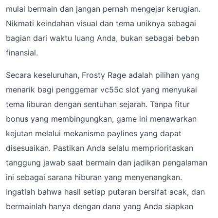
mulai bermain dan jangan pernah mengejar kerugian.
Nikmati keindahan visual dan tema uniknya sebagai
bagian dari waktu luang Anda, bukan sebagai beban
finansial.
Secara keseluruhan, Frosty Rage adalah pilihan yang
menarik bagi penggemar vc55c slot yang menyukai
tema liburan dengan sentuhan sejarah. Tanpa fitur
bonus yang membingungkan, game ini menawarkan
kejutan melalui mekanisme paylines yang dapat
disesuaikan. Pastikan Anda selalu memprioritaskan
tanggung jawab saat bermain dan jadikan pengalaman
ini sebagai sarana hiburan yang menyenangkan.
Ingatlah bahwa hasil setiap putaran bersifat acak, dan
bermainlah hanya dengan dana yang Anda siapkan