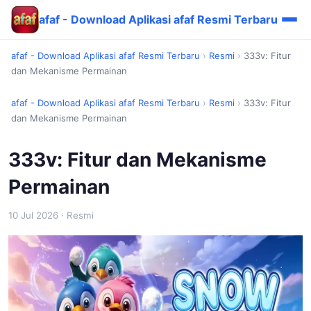
afaf - Download Aplikasi afaf Resmi Terbaru
afaf - Download Aplikasi afaf Resmi Terbaru
›
Resmi
›
333v: Fitur
dan Mekanisme Permainan
afaf - Download Aplikasi afaf Resmi Terbaru
›
Resmi
›
333v: Fitur
dan Mekanisme Permainan
333v: Fitur dan Mekanisme
Permainan
10 Jul 2026
· Resmi