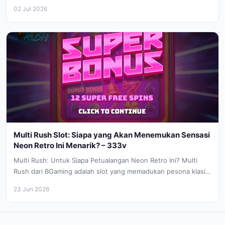
Recycle Riches hadir sebagai...
02 Jul 2026
Multi Rush Slot: Siapa yang Akan Menemukan Sensasi
Neon Retro Ini Menarik? – 333v
Multi Rush: Untuk Siapa Petualangan Neon Retro Ini? Multi
Rush dari BGaming adalah slot yang memadukan pesona klasik
dengan adrenalin...
23 Jun 2026