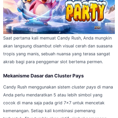
Saat pertama kali memuat Candy Rush, Anda mungkin
akan langsung disambut oleh visual cerah dan suasana
tropis yang manis, sebuah nuansa yang terasa sangat
akrab bagi para penggemar slot bertema permen.
Mekanisme Dasar dan Cluster Pays
Candy Rush menggunakan sistem
cluster pays
di mana
Anda perlu mendaratkan 5 atau lebih simbol yang
cocok di mana saja pada grid 7×7 untuk mencetak
kemenangan. Setiap kali kombinasi pemenang