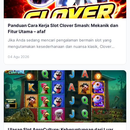
Panduan Cara Kerja Slot Clover Smash: Mekanik dan
Fitur Utama – afaf
Jika Anda sedang mencari pengalaman bermain slot yang
mengutamakan kesederhanaan dan nuansa klasik, Clover
Smash dari Playson mungkin menarik perhatian...
04 Agu 2026
Ulasan Slot AgroCulture: Keberuntungan dari Luar