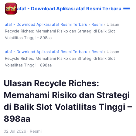
afaf - Download Aplikasi afaf Resmi Terbaru
afaf - Download Aplikasi afaf Resmi Terbaru
›
Resmi
›
Ulasan
Recycle Riches: Memahami Risiko dan Strategi di Balik Slot
Volatilitas Tinggi – 898aa
afaf - Download Aplikasi afaf Resmi Terbaru
›
Resmi
›
Ulasan
Recycle Riches: Memahami Risiko dan Strategi di Balik Slot
Volatilitas Tinggi – 898aa
Ulasan Recycle Riches:
Memahami Risiko dan Strategi
di Balik Slot Volatilitas Tinggi –
898aa
02 Jul 2026
· Resmi