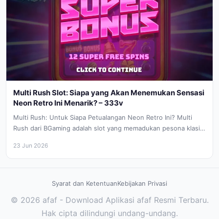
Multi Rush Slot: Siapa yang Akan Menemukan Sensasi
Neon Retro Ini Menarik? – 333v
Multi Rush: Untuk Siapa Petualangan Neon Retro Ini? Multi
Rush dari BGaming adalah slot yang memadukan pesona klasik
dengan adrenalin...
23 Jun 2026
Syarat dan Ketentuan
Kebijakan Privasi
© 2026 afaf - Download Aplikasi afaf Resmi Terbaru.
Hak cipta dilindungi undang-undang.