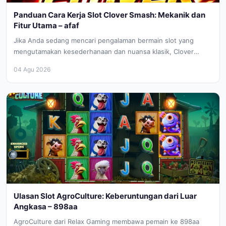
Panduan Cara Kerja Slot Clover Smash: Mekanik dan
Fitur Utama – afaf
Jika Anda sedang mencari pengalaman bermain slot yang
mengutamakan kesederhanaan dan nuansa klasik, Clover
Smash dari Playson mungkin menarik perhatian...
04 Agu 2026
Ulasan Slot AgroCulture: Keberuntungan dari Luar
Angkasa – 898aa
AgroCulture dari Relax Gaming membawa pemain ke 898aa