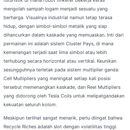
futuristik di mana robot tinkerer bekerja keras
mengolah sampah logam menjadi sesuatu yang
berharga. Visualnya industrial namun tetap terasa
hidup, dengan simbol-simbol metalik yang siap
dihancurkan dalam kaskade yang memuaskan. Inti dari
permainan ini adalah sistem Cluster Pays, di mana
kemenangan terjadi saat lima simbol atau lebih
terhubung secara horizontal atau vertikal. Keunikan
sesungguhnya terletak pada sistem multiplier ganda:
Cell Multipliers yang meningkat setiap kali posisi
tersebut memenangkan kaskade, dan Reel Multipliers
yang didorong oleh Tesla Coils untuk melipatgandakan
kekuatan seluruh kolom.
Meskipun terlihat sangat menarik, perlu diingat bahwa
Recycle Riches adalah slot dengan volatilitas tinggi.