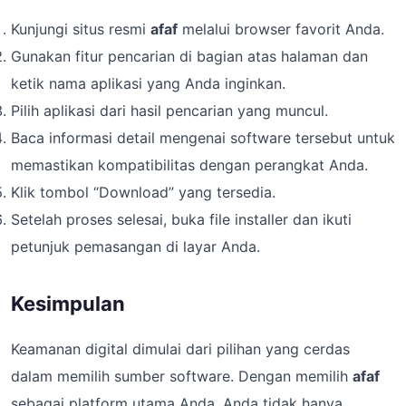
Kunjungi situs resmi
afaf
melalui browser favorit Anda.
Gunakan fitur pencarian di bagian atas halaman dan
ketik nama aplikasi yang Anda inginkan.
Pilih aplikasi dari hasil pencarian yang muncul.
Baca informasi detail mengenai software tersebut untuk
memastikan kompatibilitas dengan perangkat Anda.
Klik tombol “Download” yang tersedia.
Setelah proses selesai, buka file installer dan ikuti
petunjuk pemasangan di layar Anda.
Kesimpulan
Keamanan digital dimulai dari pilihan yang cerdas
dalam memilih sumber software. Dengan memilih
afaf
sebagai platform utama Anda, Anda tidak hanya