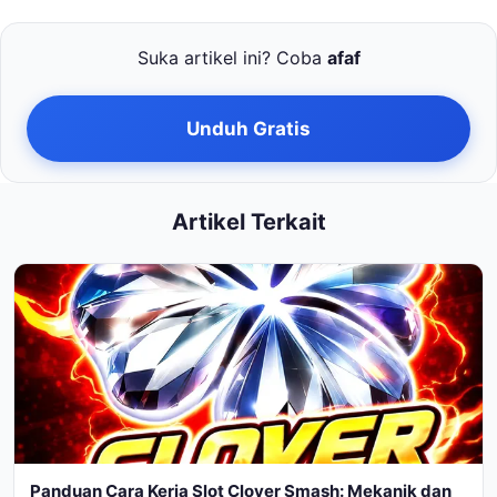
Suka artikel ini? Coba
afaf
Unduh Gratis
Artikel Terkait
Panduan Cara Kerja Slot Clover Smash: Mekanik dan