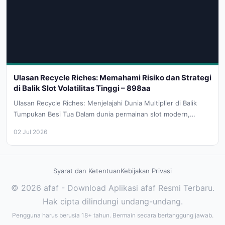
Ulasan Recycle Riches: Memahami Risiko dan Strategi
di Balik Slot Volatilitas Tinggi – 898aa
Ulasan Recycle Riches: Menjelajahi Dunia Multiplier di Balik
Tumpukan Besi Tua Dalam dunia permainan slot modern,
Recycle Riches hadir sebagai...
02 Jul 2026
Syarat dan Ketentuan
Kebijakan Privasi
© 2026 afaf - Download Aplikasi afaf Resmi Terbaru.
Hak cipta dilindungi undang-undang.
Pengguna harus berusia 18+ tahun. Bermain secara bertanggung jawab.