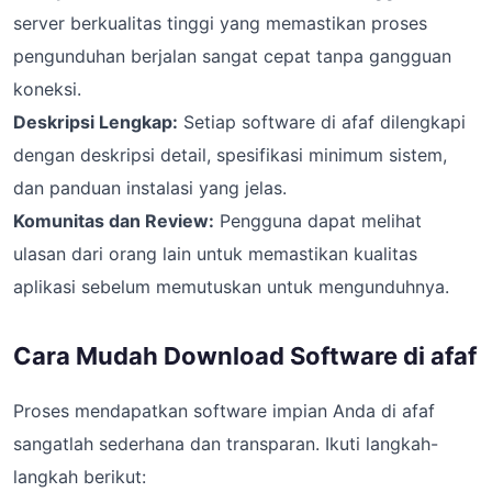
server berkualitas tinggi yang memastikan proses
pengunduhan berjalan sangat cepat tanpa gangguan
koneksi.
Deskripsi Lengkap:
Setiap software di afaf dilengkapi
dengan deskripsi detail, spesifikasi minimum sistem,
dan panduan instalasi yang jelas.
Komunitas dan Review:
Pengguna dapat melihat
ulasan dari orang lain untuk memastikan kualitas
aplikasi sebelum memutuskan untuk mengunduhnya.
Cara Mudah Download Software di afaf
Proses mendapatkan software impian Anda di afaf
sangatlah sederhana dan transparan. Ikuti langkah-
langkah berikut: