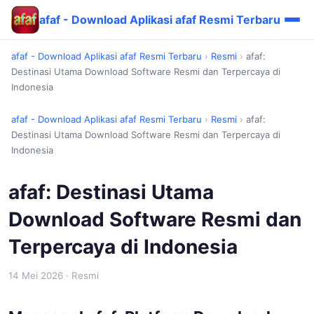
afaf - Download Aplikasi afaf Resmi Terbaru
afaf - Download Aplikasi afaf Resmi Terbaru
›
Resmi
›
afaf:
Destinasi Utama Download Software Resmi dan Terpercaya di
Indonesia
afaf - Download Aplikasi afaf Resmi Terbaru
›
Resmi
›
afaf:
Destinasi Utama Download Software Resmi dan Terpercaya di
Indonesia
afaf: Destinasi Utama
Download Software Resmi dan
Terpercaya di Indonesia
14 Mei 2026
· Resmi