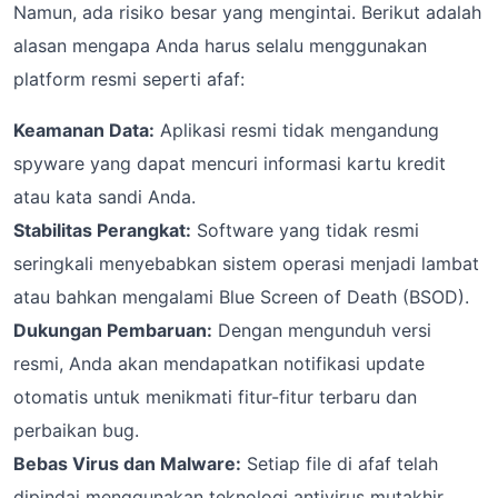
Namun, ada risiko besar yang mengintai. Berikut adalah
alasan mengapa Anda harus selalu menggunakan
platform resmi seperti afaf:
Keamanan Data:
Aplikasi resmi tidak mengandung
spyware yang dapat mencuri informasi kartu kredit
atau kata sandi Anda.
Stabilitas Perangkat:
Software yang tidak resmi
seringkali menyebabkan sistem operasi menjadi lambat
atau bahkan mengalami Blue Screen of Death (BSOD).
Dukungan Pembaruan:
Dengan mengunduh versi
resmi, Anda akan mendapatkan notifikasi update
otomatis untuk menikmati fitur-fitur terbaru dan
perbaikan bug.
Bebas Virus dan Malware:
Setiap file di afaf telah
dipindai menggunakan teknologi antivirus mutakhir