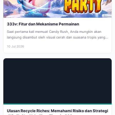
333v: Fitur dan Mekanisme Permainan
Saat pertama kali memuat Candy Rush, Anda mungkin akan
langsung disambut oleh visual cerah dan suasana tropis yang
manis, sebuah...
10 Jul 2026
Ulasan Recycle Riches: Memahami Risiko dan Strategi