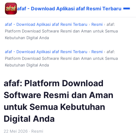
afaf - Download Aplikasi afaf Resmi Terbaru
afaf - Download Aplikasi afaf Resmi Terbaru
›
Resmi
›
afaf:
Platform Download Software Resmi dan Aman untuk Semua
Kebutuhan Digital Anda
afaf - Download Aplikasi afaf Resmi Terbaru
›
Resmi
›
afaf:
Platform Download Software Resmi dan Aman untuk Semua
Kebutuhan Digital Anda
afaf: Platform Download
Software Resmi dan Aman
untuk Semua Kebutuhan
Digital Anda
22 Mei 2026
· Resmi