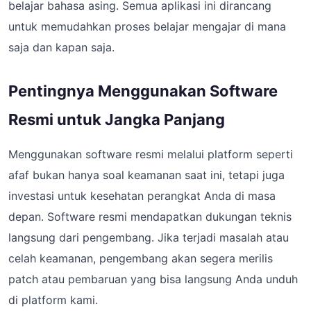
belajar bahasa asing. Semua aplikasi ini dirancang
untuk memudahkan proses belajar mengajar di mana
saja dan kapan saja.
Pentingnya Menggunakan Software
Resmi untuk Jangka Panjang
Menggunakan software resmi melalui platform seperti
afaf bukan hanya soal keamanan saat ini, tetapi juga
investasi untuk kesehatan perangkat Anda di masa
depan. Software resmi mendapatkan dukungan teknis
langsung dari pengembang. Jika terjadi masalah atau
celah keamanan, pengembang akan segera merilis
patch atau pembaruan yang bisa langsung Anda unduh
di platform kami.