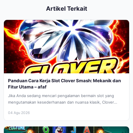
Artikel Terkait
Panduan Cara Kerja Slot Clover Smash: Mekanik dan
Fitur Utama – afaf
Jika Anda sedang mencari pengalaman bermain slot yang
mengutamakan kesederhanaan dan nuansa klasik, Clover
Smash dari Playson mungkin menarik perhatian...
04 Agu 2026