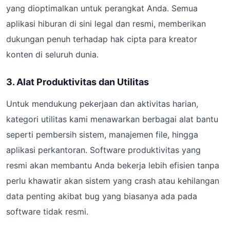
yang dioptimalkan untuk perangkat Anda. Semua
aplikasi hiburan di sini legal dan resmi, memberikan
dukungan penuh terhadap hak cipta para kreator
konten di seluruh dunia.
3. Alat Produktivitas dan Utilitas
Untuk mendukung pekerjaan dan aktivitas harian,
kategori utilitas kami menawarkan berbagai alat bantu
seperti pembersih sistem, manajemen file, hingga
aplikasi perkantoran. Software produktivitas yang
resmi akan membantu Anda bekerja lebih efisien tanpa
perlu khawatir akan sistem yang crash atau kehilangan
data penting akibat bug yang biasanya ada pada
software tidak resmi.