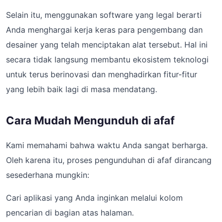
Selain itu, menggunakan software yang legal berarti
Anda menghargai kerja keras para pengembang dan
desainer yang telah menciptakan alat tersebut. Hal ini
secara tidak langsung membantu ekosistem teknologi
untuk terus berinovasi dan menghadirkan fitur-fitur
yang lebih baik lagi di masa mendatang.
Cara Mudah Mengunduh di afaf
Kami memahami bahwa waktu Anda sangat berharga.
Oleh karena itu, proses pengunduhan di afaf dirancang
sesederhana mungkin:
Cari aplikasi yang Anda inginkan melalui kolom
pencarian di bagian atas halaman.