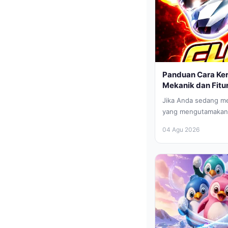
Panduan Cara Ker
Mekanik dan Fitur
Jika Anda sedang me
yang mengutamakan
klasik, Clover Smash
04 Agu 2026
perhatian...