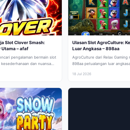
ja Slot Clover Smash:
Ulasan Slot AgroCulture: K
 Utama – afaf
Luar Angkasa – 898aa
ncari pengalaman bermain slot
AgroCulture dari Relax Gamin
 kesederhanaan dan nuansa
898aa petualangan luar angkas
 dari Playson mungkin menarik
berkah, di mana sapi dan ternak
18 Jul 2026