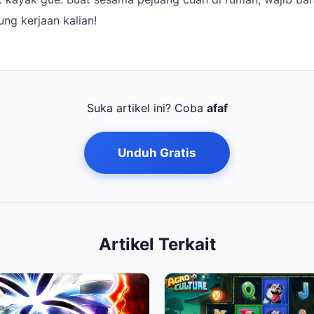
ung kerjaan kalian!
Suka artikel ini? Coba
afaf
Unduh Gratis
Artikel Terkait