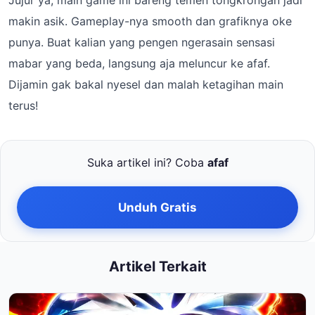
makin asik. Gameplay-nya smooth dan grafiknya oke
punya. Buat kalian yang pengen ngerasain sensasi
mabar yang beda, langsung aja meluncur ke afaf.
Dijamin gak bakal nyesel dan malah ketagihan main
terus!
Suka artikel ini? Coba
afaf
Unduh Gratis
Artikel Terkait